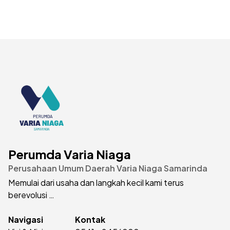
Perumda Varia Niaga
Perusahaan Umum Daerah Varia Niaga Samarinda
Memulai dari usaha dan langkah kecil kami terus
berevolusi
untuk kesejahteraan masyarakat Samarinda dan
masyarakat Indonesia...
Navigasi
Kontak